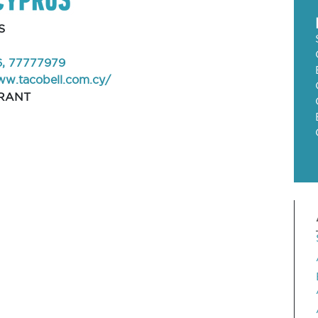
S
6, 77777979
ww.tacobell.com.cy/
RANT