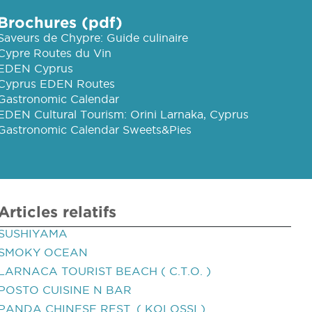
Brochures (pdf)
Saveurs de Chypre: Guide culinaire
Cypre Routes du Vin
EDEN Cyprus
Cyprus EDEN Routes
Gastronomic Calendar
EDEN Cultural Tourism: Orini Larnaka, Cyprus
Gastronomic Calendar Sweets&Pies
Articles relatifs
SUSHIYAMA
SMOKY OCEAN
LARNACA TOURIST BEACH ( C.T.O. )
POSTO CUISINE N BAR
PANDA CHINESE REST. ( KOLOSSI )