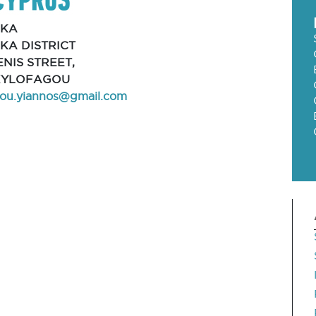
AKA
KA DISTRICT
GENIS STREET,
 XYLOFAGOU
kou.yiannos@gmail.com