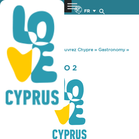
FR
You are here:
Home
»
Découvrez Chypre
»
Gastronomy
»
TEA FOR TWO NO 2
TEA FOR TWO NO 2