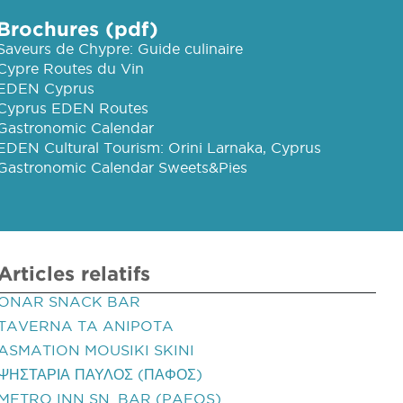
Brochures (pdf)
Saveurs de Chypre: Guide culinaire
Cypre Routes du Vin
EDEN Cyprus
Cyprus EDEN Routes
Gastronomic Calendar
EDEN Cultural Tourism: Orini Larnaka, Cyprus
Gastronomic Calendar Sweets&Pies
Articles relatifs
ONAR SNACK BAR
TAVERNA TA ANIPOTA
ASMATION MOUSIKI SKINI
ΨΗΣΤΑΡΙΑ ΠΑΥΛΟΣ (ΠΑΦΟΣ)
METRO INN SN. BAR (PAFOS)