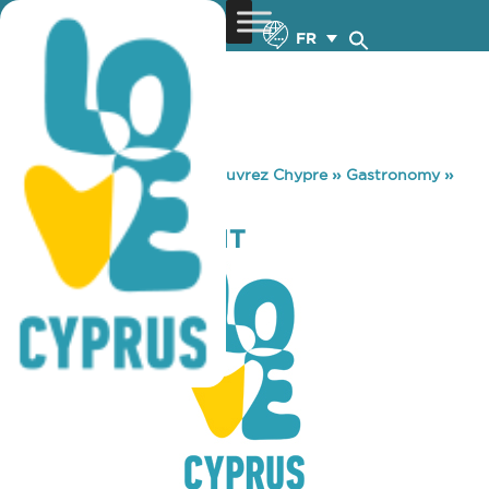
FR
You are here:
Home
»
Découvrez Chypre
»
Gastronomy
»
TIKI RESTAURANT
TIKI RESTAURANT