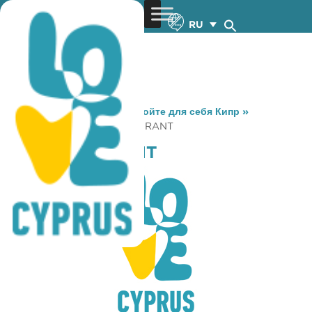
RU
You are here:
Home
»
Откройте для себя Кипр
»
Gastronomy
»
TIKI RESTAURANT
TIKI RESTAURANT