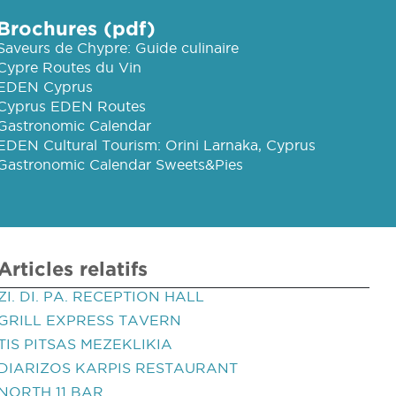
Brochures (pdf)
Saveurs de Chypre: Guide culinaire
Cypre Routes du Vin
EDEN Cyprus
Cyprus EDEN Routes
Gastronomic Calendar
EDEN Cultural Tourism: Orini Larnaka, Cyprus
Gastronomic Calendar Sweets&Pies
Articles relatifs
ZI. DI. PA. RECEPTION HALL
GRILL EXPRESS TAVERN
TIS PITSAS MEZEKLIKIA
DIARIZOS KARPIS RESTAURANT
NORTH 11 BAR