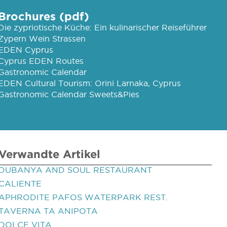
Brochures (pdf)
Die zypriotische Küche: Ein kulinarischer Reiseführer
Zypern Wein Strassen
EDEN Cyprus
Cyprus EDEN Routes
Gastronomic Calendar
EDEN Cultural Tourism: Orini Larnaka, Cyprus
Gastronomic Calendar Sweets&Pies
Verwandte Artikel
DUBANYA AND SOUL RESTAURANT
CALIENTE
APHRODITE PAFOS WATERPARK REST.
TAVERNA TA ANIPOTA
DOLCE VITA