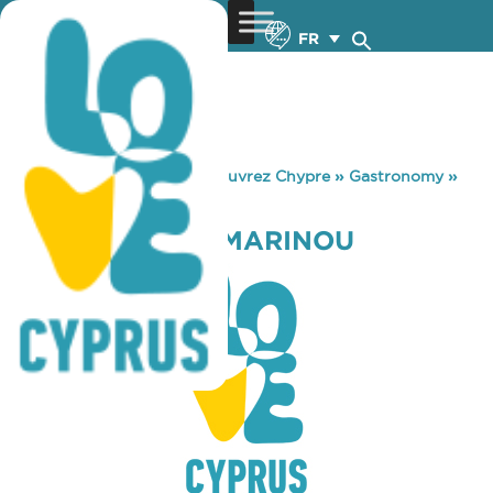
FR
You are here:
Home
»
Découvrez Chypre
»
Gastronomy
»
TO STEKKI TOU MARINOU
TO STEKKI TOU MARINOU