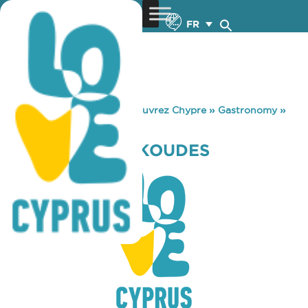
FR
You are here:
Home
»
Découvrez Chypre
»
Gastronomy
»
EVENTO – PHINIKOUDES
EVENTO – PHINIKOUDES