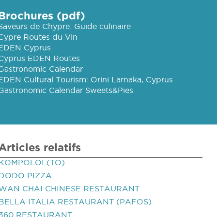
Brochures (pdf)
Saveurs de Chypre: Guide culinaire
Cypre Routes du Vin
EDEN Cyprus
Cyprus EDEN Routes
Gastronomic Calendar
EDEN Cultural Tourism: Orini Larnaka, Cyprus
Gastronomic Calendar Sweets&Pies
Articles relatifs
KOMPOLOI (TO)
DODO PIZZA
WAN CHAI CHINESE RESTAURANT
BELLA ITALIA RESTAURANT (PAFOS)
360 RESTAURANT