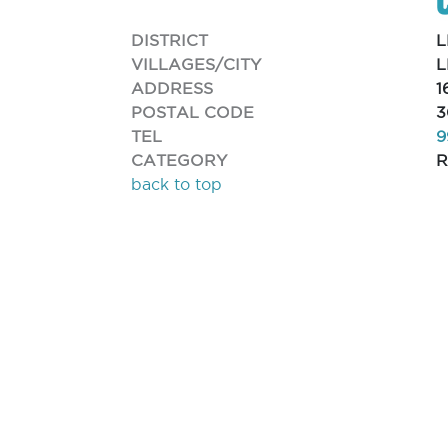
DISTRICT
L
VILLAGES/CITY
L
ADDRESS
1
POSTAL CODE
3
TEL
9
CATEGORY
R
back to top