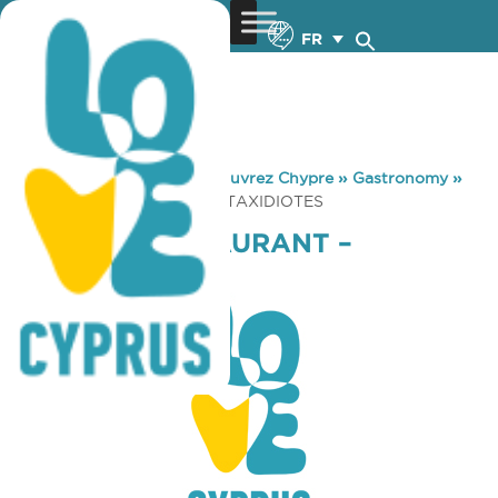
FR
You are here:
Home
»
Découvrez Chypre
»
Gastronomy
»
TRIPPERS RESTAURANT – TAXIDIOTES
TRIPPERS RESTAURANT –
TAXIDIOTES