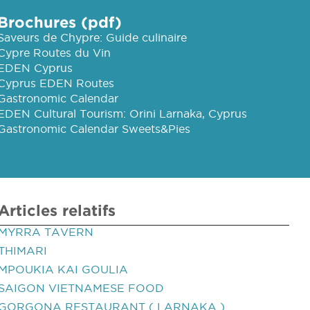
Brochures (pdf)
Saveurs de Chypre: Guide culinaire
Cypre Routes du Vin
EDEN Cyprus
Cyprus EDEN Routes
Gastronomic Calendar
EDEN Cultural Tourism: Orini Larnaka, Cyprus
Gastronomic Calendar Sweets&Pies
Articles relatifs
MYRRA TAVERN
THIMARI
MPOUKIA KAI GOULIA
SAIGON VIETNAMESE FOOD
GORGONA RESTAURANT ( LARNAKA )