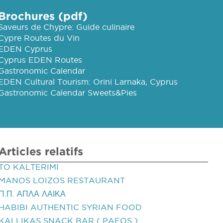
Brochures (pdf)
Saveurs de Chypre: Guide culinaire
Cypre Routes du Vin
EDEN Cyprus
Cyprus EDEN Routes
Gastronomic Calendar
EDEN Cultural Tourism: Orini Larnaka, Cyprus
Gastronomic Calendar Sweets&Pies
Articles relatifs
TO KALTERIMI
MANOS LOIZOS RESTAURANT
Π.Π. ΑΠΛΑ ΛΑΙΚΑ
HABIBI AUTHENTIC SYRIAN FOOD
KALLIKAS SNACK BAR ( PAFOS )