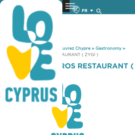
FR
You are here:
Home
»
Découvrez Chypre
»
Gastronomy
»
VOKOLIDA ANDROS RESTAURANT ( ZYGI )
VOKOLIDA ANDROS RESTAURANT (
ZYGI )