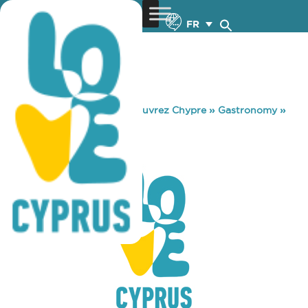
FR
You are here:
Home
»
Découvrez Chypre
»
Gastronomy
»
VRAKA
VRAKA