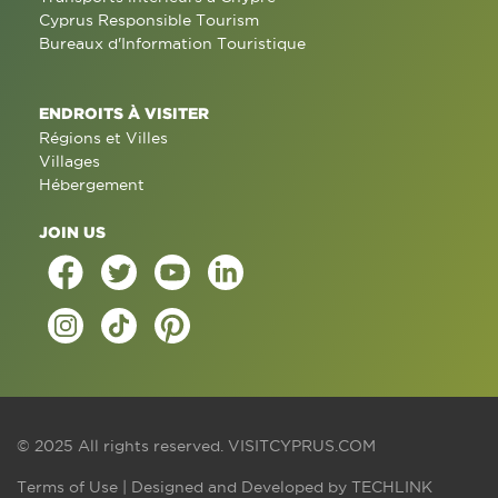
Cyprus Responsible Tourism
Bureaux d'Information Touristique
ENDROITS À VISITER
Régions et Villes
Villages
Hébergement
JOIN US
© 2025 All rights reserved.
VISITCYPRUS.COM
Terms of Use
| Designed and Developed by
TECHLINK