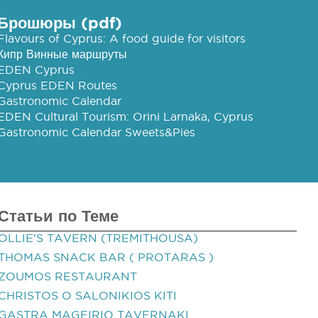
Брошюры (pdf)
Flavours of Cyprus: A food guide for visitors
Кипр Винные маршруты
EDEN Cyprus
Cyprus EDEN Routes
Gastronomic Calendar
EDEN Cultural Tourism: Orini Larnaka, Cyprus
Gastronomic Calendar Sweets&Pies
Статьи по Теме
OLLIE'S TAVERN (TREMITHOUSA)
THOMAS SNACK BAR ( PROTARAS )
ZOUMOS RESTAURANT
CHRISTOS O SALONIKIOS KITI
GASTRA MAGEIRIO TAVERNAKI