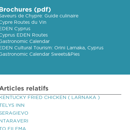
Brochures (pdf)
Saveurs de Chypre: Guide culinaire
Cypre Routes du Vin
EDEN Cyprus
Cyprus EDEN Routes
Gastronomic Calendar
EDEN Cultural Tourism: Orini Larnaka, Cyprus
Gastronomic Calendar Sweets&Pies
Articles relatifs
KENTUCKY FRIED CHICKEN ( LARNAKA )
TELYS INN
SERAGIEVO
NTARAVERI
TO FILEMA