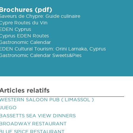
Brochures (pdf)
Saveurs de Chypre: Guide culinaire
Cypre Routes du Vin
EDEN Cyprus
Cyprus EDEN Routes
Gastronomic Calendar
EDEN Cultural Tourism: Orini Larnaka, Cyprus
Gastronomic Calendar Sweets&Pies
Articles relatifs
WESTERN SALOON PUB ( LIMASSOL )
JUEGO
BASSETTS SEA VIEW DINNERS
BROADWAY RESTAURANT
BLUE SPICE RESTAURANT