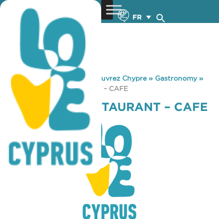
FR
You are here:
Home
»
Découvrez Chypre
»
Gastronomy
»
YIANNAKOS RESTAURANT – CAFE
YIANNAKOS RESTAURANT – CAFE