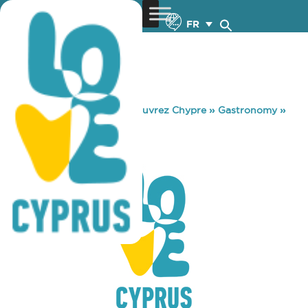
FR
You are here:
Home
»
Découvrez Chypre
»
Gastronomy
»
INTERNO 3
INTERNO 3