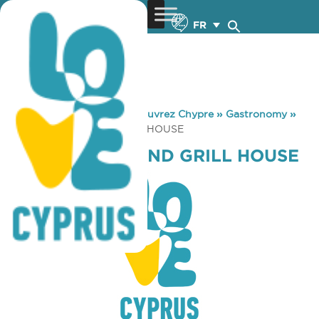
FR
You are here:
Home
»
Découvrez Chypre
»
Gastronomy
»
YIASEMI MEZE AND GRILL HOUSE
YIASEMI MEZE AND GRILL HOUSE