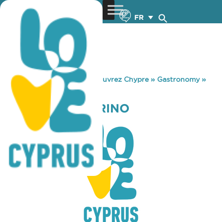
FR
You are here:
Home
»
Découvrez Chypre
»
Gastronomy
»
YUMMY MANDARINO
YUMMY MANDARINO