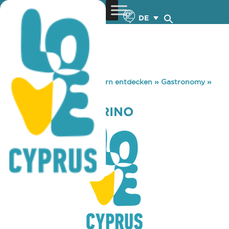
DE
You are here:
Home
»
Zypern entdecken
»
Gastronomy
»
YUMMY MANDARINO
YUMMY MANDARINO