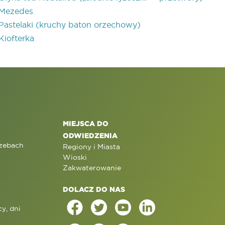
Mezedes
Pastelaki (kruchy baton orzechowy)
Kiofterka
MIEJSCA DO
ODWIEDZENIA
rzebach
Regiony i Miasta
Wioski
Zakwaterowanie
DOLACZ DO NAS
y, dni