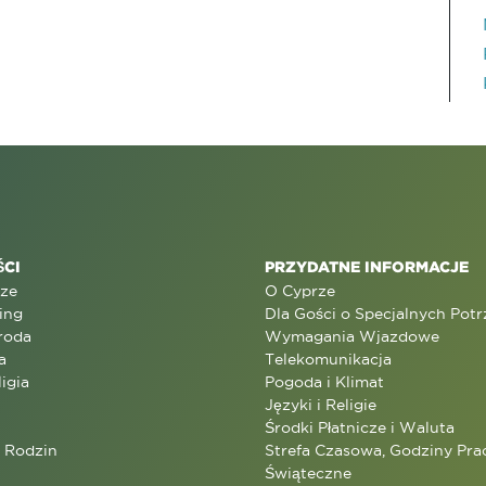
CI
PRZYDATNE INFORMACJE
rze
O Cyprze
ing
Dla Gości o Specjalnych Pot
roda
Wymagania Wjazdowe
a
Telekomunikacja
ligia
Pogoda i Klimat
Języki i Religie
Środki Płatnicze i Waluta
a Rodzin
Strefa Czasowa, Godziny Prac
Świąteczne