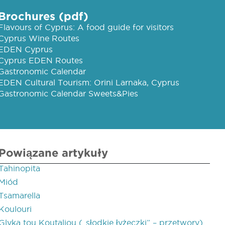
Brochures (pdf)
Flavours of Cyprus: A food guide for visitors
Cyprus Wine Routes
EDEN Cyprus
Cyprus EDEN Routes
Gastronomic Calendar
EDEN Cultural Tourism: Orini Larnaka, Cyprus
Gastronomic Calendar Sweets&Pies
Powiązane artykuły
Tahinopita
Miód
Tsamarella
Koulouri
Glyka tou Koutaliou („słodkie łyżeczki” – przetwory)