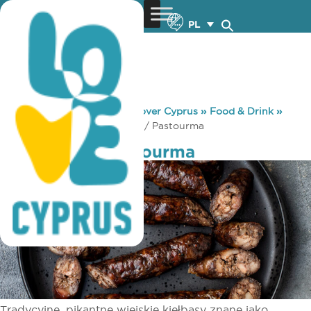
PL
You are here:
Home
»
Discover Cyprus
»
Food & Drink
»
Local Produce
»
Loukanika / Pastourma
Loukanika / Pastourma
Tradycyjne, pikantne wiejskie kiełbasy znane jako