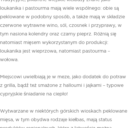
loukanika i pastourma mają wiele wspólnego: obie są
peklowane w podobny sposób, a także mają w składzie
czerwone wytrawne wino, sól, czosnek i przyprawy, w
tym nasiona kolendry oraz czarny pieprz. Różnią się
natomiast mięsem wykorzystanym do produkcji:
loukanika jest wieprzowa, natomiast pastourma –
wołowa.
Miejscowi uwielbiają je w meze, jako dodatek do potraw
z grilla, bądź też smażone z halloumi i jajkami – typowe
cypryjskie śniadanie na ciepło!
Wytwarzane w niektórych górskich wioskach peklowane
mięsa, w tym obydwa rodzaje kiełbas, mają status
produktów regionalnych, które z łatwością można