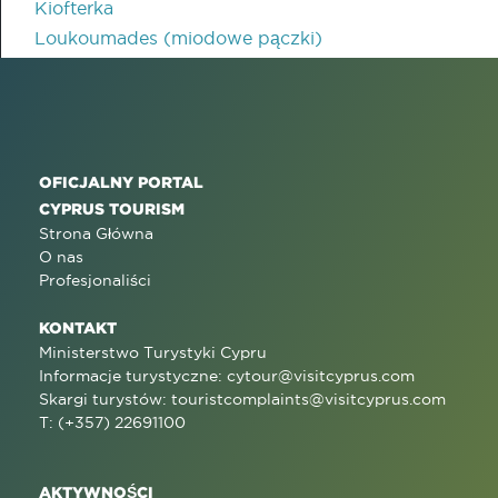
Kiofterka
Loukoumades (miodowe pączki)
OFICJALNY PORTAL
CYPRUS TOURISM
Strona Główna
O nas
Profesjonaliści
KONTAKT
Ministerstwo Turystyki Cypru
Informacje turystyczne:
cytour@visitcyprus.com
Skargi turystów:
touristcomplaints@visitcyprus.com
T: (+357) 22691100
AKTYWNOŚCI