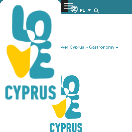
PL
You are here:
Home
»
Discover Cyprus
»
Gastronomy
»
BLACK BULL
BLACK BULL