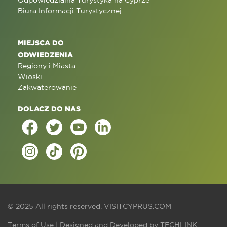
Odpowiedzialna Turystyka na Cyprze
Biura Informacji Turystycznej
MIEJSCA DO
ODWIEDZENIA
Regiony i Miasta
Wioski
Zakwaterowanie
DOLACZ DO NAS
© 2025 All rights reserved.
VISITCYPRUS.COM
Terms of Use
| Designed and Developed by
TECHLINK