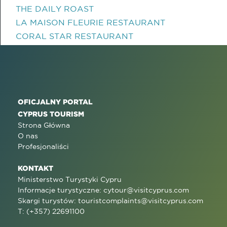
THE DAILY ROAST
LA MAISON FLEURIE RESTAURANT
CORAL STAR RESTAURANT
OFICJALNY PORTAL
CYPRUS TOURISM
Strona Główna
O nas
Profesjonaliści
KONTAKT
Ministerstwo Turystyki Cypru
Informacje turystyczne:
cytour@visitcyprus.com
Skargi turystów:
touristcomplaints@visitcyprus.com
T: (+357) 22691100