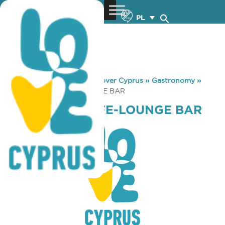
PL
You are here:
Home
»
Discover Cyprus
»
Gastronomy
»
GREEN HILL CAFE-LOUNGE BAR
GREEN HILL CAFE-LOUNGE BAR