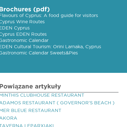
Brochures (pdf)
Flavours of Cyprus: A food guide for visitors
Cyprus Wine Routes
EDEN Cyprus
Cyprus EDEN Routes
Gastronomic Calendar
EDEN Cultural Tourism: Orini Larnaka, Cyprus
Gastronomic Calendar Sweets&Pies
Powiązane artykuły
MINTHIS CLUBHOUSE RESTAURANT
ADAMOS RESTAURANT ( GOVERNOR'S BEACH )
MER BLEUE RESTAURANT
AKORA
TAVERNA I EPARXIAKI