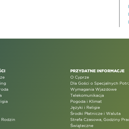
CI
PRZYDATNE INFORMACJE
rze
O Cyprze
ing
Dla Gości o Specjalnych Pot
roda
Wymagania Wjazdowe
a
Telekomunikacja
ligia
Pogoda i Klimat
Języki i Religie
Środki Płatnicze i Waluta
a Rodzin
Strefa Czasowa, Godziny Prac
Świąteczne