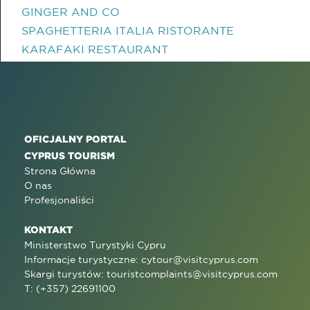
GINGER AND CO
SPAGHETTERIA ITALIA RISTORANTE
KARAFAKI RESTAURANT
OFICJALNY PORTAL
CYPRUS TOURISM
Strona Główna
O nas
Profesjonaliści
KONTAKT
Ministerstwo Turystyki Cypru
Informacje turystyczne:
cytour@visitcyprus.com
Skargi turystów:
touristcomplaints@visitcyprus.com
T: (+357) 22691100