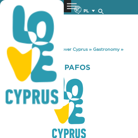
PL
You are here:
Home
»
Discover Cyprus
»
Gastronomy
»
BONARE BEACH PAFOS
BONARE BEACH PAFOS