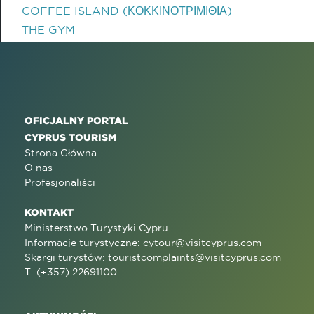
COFFEE ISLAND (ΚΟΚΚΙΝΟΤΡΙΜΙΘΙΑ)
THE GYM
OFICJALNY PORTAL
CYPRUS TOURISM
Strona Główna
O nas
Profesjonaliści
KONTAKT
Ministerstwo Turystyki Cypru
Informacje turystyczne:
cytour@visitcyprus.com
Skargi turystów:
touristcomplaints@visitcyprus.com
T: (+357) 22691100