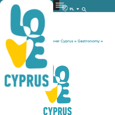
PL
You are here:
Home
»
Discover Cyprus
»
Gastronomy
»
CIAO NAPOLI
CIAO NAPOLI