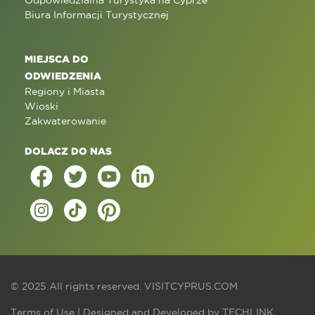
Odpowiedzialna Turystyka na Cyprze
Biura Informacji Turystycznej
MIEJSCA DO
ODWIEDZENIA
Regiony i Miasta
Wioski
Zakwaterowanie
DOLACZ DO NAS
© 2025 All rights reserved.
VISITCYPRUS.COM
Terms of Use
| Designed and Developed by
TECHLINK