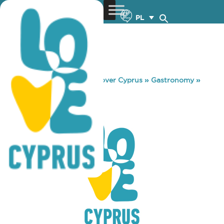
PL
You are here:
Home
»
Discover Cyprus
»
Gastronomy
»
THEORY BAR
THEORY BAR