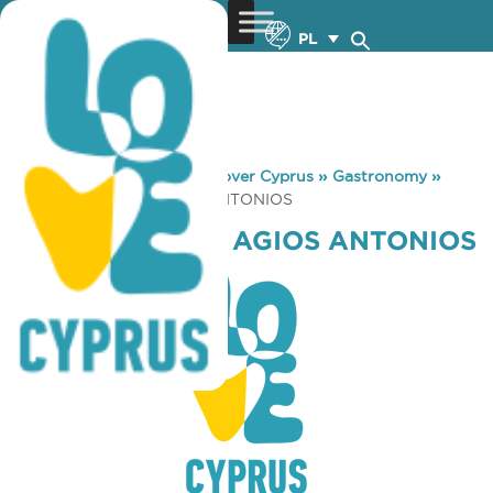
PL
You are here:
Home
»
Discover Cyprus
»
Gastronomy
»
COFFEE ISLAND AGIOS ANTONIOS
COFFEE ISLAND AGIOS ANTONIOS