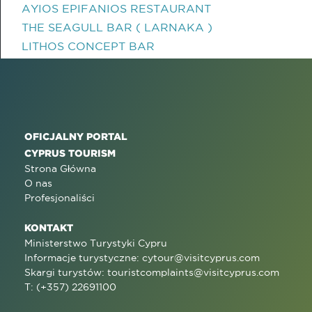
AYIOS EPIFANIOS RESTAURANT
THE SEAGULL BAR ( LARNAKA )
LITHOS CONCEPT BAR
OFICJALNY PORTAL
CYPRUS TOURISM
Strona Główna
O nas
Profesjonaliści
KONTAKT
Ministerstwo Turystyki Cypru
Informacje turystyczne:
cytour@visitcyprus.com
Skargi turystów:
touristcomplaints@visitcyprus.com
T: (+357) 22691100