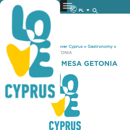
PL
You are here:
Home
»
Discover Cyprus
»
Gastronomy
»
COFFEE ISLAND MESA GETONIA
COFFEE ISLAND MESA GETONIA