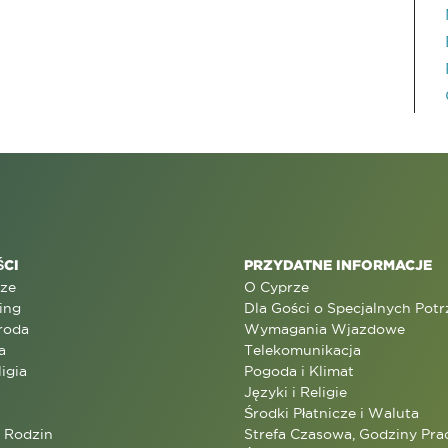
CI
PRZYDATNE INFORMACJE
rze
O Cyprze
ing
Dla Gości o Specjalnych Pot
roda
Wymagania Wjazdowe
a
Telekomunikacja
ligia
Pogoda i Klimat
Języki i Religie
Środki Płatnicze i Waluta
a Rodzin
Strefa Czasowa, Godziny Prac