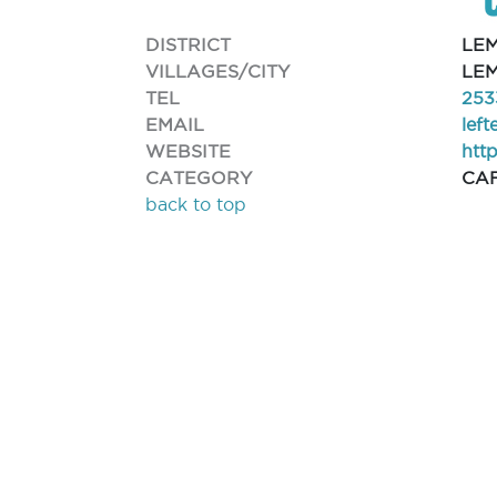
DISTRICT
LE
VILLAGES/CITY
LEM
TEL
253
EMAIL
lef
WEBSITE
htt
CATEGORY
CA
back to top