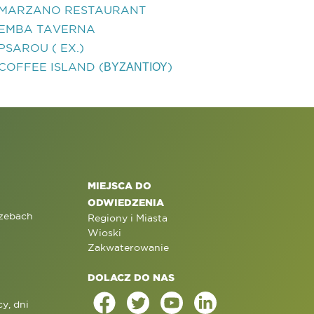
MARZANO RESTAURANT
EMBA TAVERNA
PSAROU ( EX.)
COFFEE ISLAND (ΒΥΖΑΝΤΙΟΥ)
MIEJSCA DO
ODWIEDZENIA
rzebach
Regiony i Miasta
Wioski
Zakwaterowanie
DOLACZ DO NAS
y, dni