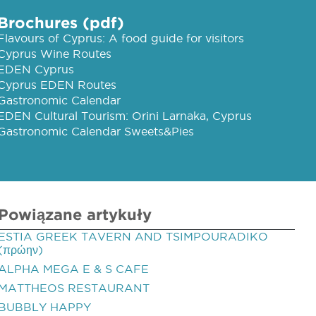
Brochures (pdf)
Flavours of Cyprus: A food guide for visitors
Cyprus Wine Routes
EDEN Cyprus
Cyprus EDEN Routes
Gastronomic Calendar
EDEN Cultural Tourism: Orini Larnaka, Cyprus
Gastronomic Calendar Sweets&Pies
Powiązane artykuły
ESTIA GREEK TAVERN AND TSIMPOURADIKO
(πρώην)
ALPHA MEGA E & S CAFE
MATTHEOS RESTAURANT
BUBBLY HAPPY