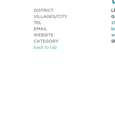
DISTRICT
L
VILLAGES/CITY
G
TEL
2
EMAIL
k
WEBSITE
w
CATEGORY
S
back to top