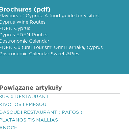
Brochures (pdf)
Flavours of Cyprus: A food guide for visitors
Cyprus Wine Routes
EDEN Cyprus
Cyprus EDEN Routes
Gastronomic Calendar
EDEN Cultural Tourism: Orini Larnaka, Cyprus
Gastronomic Calendar Sweets&Pies
Powiązane artykuły
SUB X RESTAURANT
KIVOTOS LEMESOU
DASOUDI RESTAURANT ( PAFOS )
PLATANOS TIS MALLIAS
ANOCH