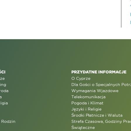
CI
PRZYDATNE INFORMACJE
rze
O Cyprze
ing
Dla Gości o Specjalnych Pot
roda
Wymagania Wjazdowe
a
Telekomunikacja
ligia
Pogoda i Klimat
Języki i Religie
Środki Płatnicze i Waluta
a Rodzin
Strefa Czasowa, Godziny Prac
Świąteczne