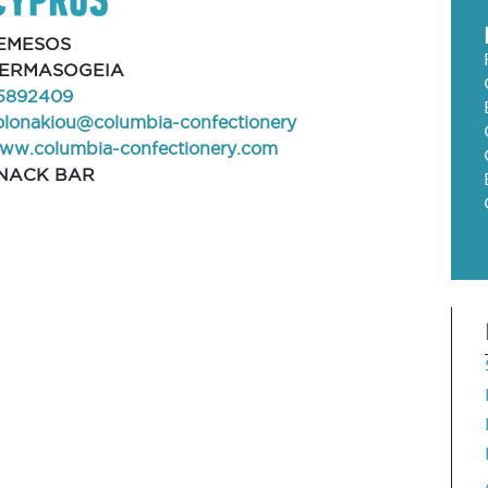
EMESOS
ERMASOGEIA
5892409
olonakiou@columbia-confectionery
ww.columbia-confectionery.com
NACK BAR