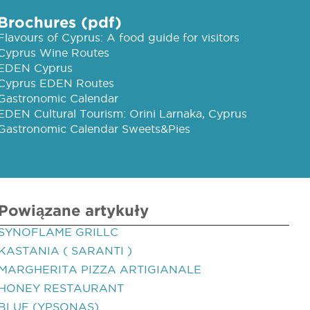
Brochures (pdf)
Flavours of Cyprus: A food guide for visitors
Cyprus Wine Routes
EDEN Cyprus
Cyprus EDEN Routes
Gastronomic Calendar
EDEN Cultural Tourism: Orini Larnaka, Cyprus
Gastronomic Calendar Sweets&Pies
Powiązane artykuły
SYNOFLAME GRILLC
KASTANIA ( SARANTI )
MARGHERITA PIZZA ARTIGIANALE
HONEY RESTAURANT
BLUE (YPSONAS)