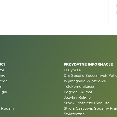
CI
PRZYDATNE INFORMACJE
rze
O Cyprze
ing
Dla Gości o Specjalnych Pot
roda
Wymagania Wjazdowe
a
Telekomunikacja
ligia
Pogoda i Klimat
Języki i Religie
Środki Płatnicze i Waluta
a Rodzin
Strefa Czasowa, Godziny Prac
Świąteczne