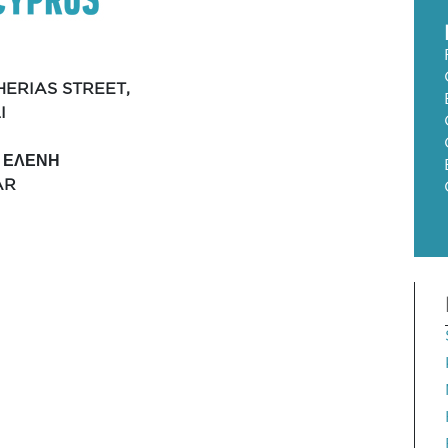
A
HERIAS STREET,
I
 ΕΛΕΝΗ
AR