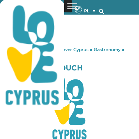
PL
You are here:
Home
»
Discover Cyprus
»
Gastronomy
»
DASH BISTRO TOUCH
DASH BISTRO TOUCH