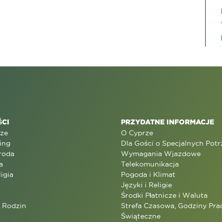
CI
PRZYDATNE INFORMACJE
rze
O Cyprze
ing
Dla Gości o Specjalnych Pot
roda
Wymagania Wjazdowe
a
Telekomunikacja
ligia
Pogoda i Klimat
Języki i Religie
Środki Płatnicze i Waluta
a Rodzin
Strefa Czasowa, Godziny Prac
Świąteczne