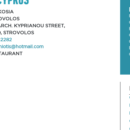
KOSIA
OVOLOS
 ARCH. KYPRIANOU STREET,
9, STROVOLOS
52282
niotis@hotmail.com
TAURANT