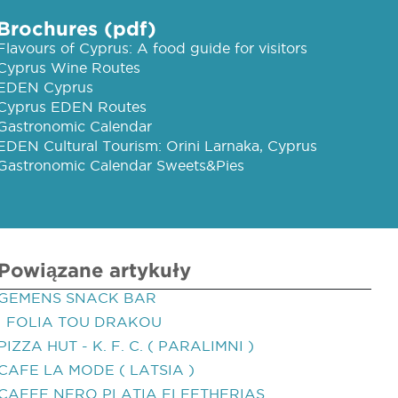
Brochures (pdf)
Flavours of Cyprus: A food guide for visitors
Cyprus Wine Routes
EDEN Cyprus
Cyprus EDEN Routes
Gastronomic Calendar
EDEN Cultural Tourism: Orini Larnaka, Cyprus
Gastronomic Calendar Sweets&Pies
Powiązane artykuły
GEMENS SNACK BAR
I FOLIA TOU DRAKOU
PIZZA HUT - K. F. C. ( PARALIMNI )
CAFE LA MODE ( LATSIA )
CAFFE NERO PLATIA ELEFTHERIAS