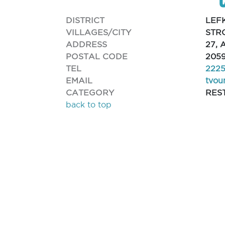
DISTRICT
LEF
VILLAGES/CITY
STR
ADDRESS
27,
POSTAL CODE
205
TEL
222
EMAIL
tvou
CATEGORY
RES
back to top