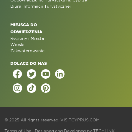
Odpowiedzialna Turystyka na Cyprze
Biura Informacji Turystycznej
MIEJSCA DO
ODWIEDZENIA
Regiony i Miasta
Wioski
Zakwaterowanie
DOLACZ DO NAS
© 2025 All rights reserved.
VISITCYPRUS.COM
Terms of Use
| Designed and Developed by
TECHLINK