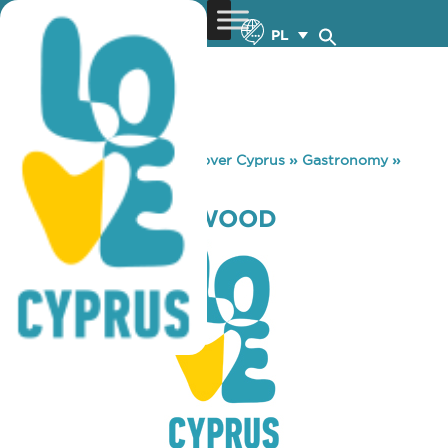
PL
You are here:
Home
»
Discover Cyprus
»
Gastronomy
»
DASOUI GREENWOOD
DASOUI GREENWOOD