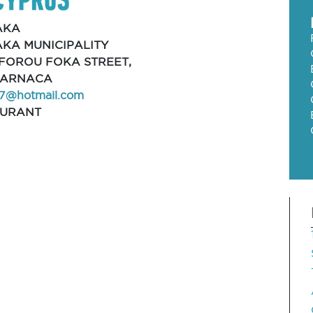
AKA
KA MUNICIPALITY
KIFOROU FOKA STREET,
 LARNACA
s7@hotmail.com
AURANT