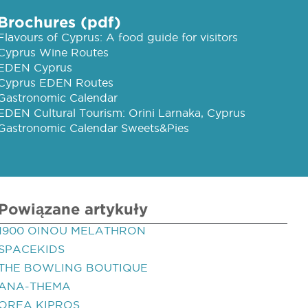
Brochures (pdf)
Flavours of Cyprus: A food guide for visitors
Cyprus Wine Routes
EDEN Cyprus
Cyprus EDEN Routes
Gastronomic Calendar
EDEN Cultural Tourism: Orini Larnaka, Cyprus
Gastronomic Calendar Sweets&Pies
Powiązane artykuły
1900 OINOU MELATHRON
SPACEKIDS
THE BOWLING BOUTIQUE
ANA-THEMA
OREA KIPROS