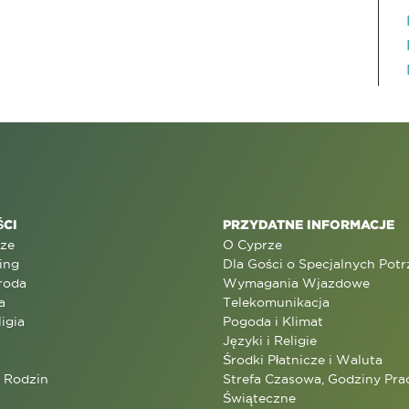
CI
PRZYDATNE INFORMACJE
rze
O Cyprze
ing
Dla Gości o Specjalnych Pot
roda
Wymagania Wjazdowe
a
Telekomunikacja
ligia
Pogoda i Klimat
Języki i Religie
Środki Płatnicze i Waluta
a Rodzin
Strefa Czasowa, Godziny Prac
Świąteczne