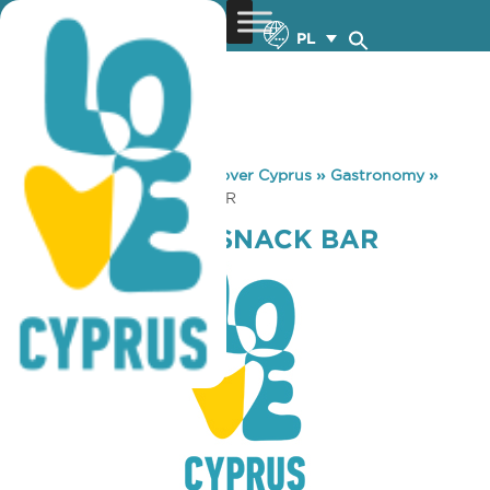
PL
You are here:
Home
»
Discover Cyprus
»
Gastronomy
»
DOUBLE POINT SNACK BAR
DOUBLE POINT SNACK BAR