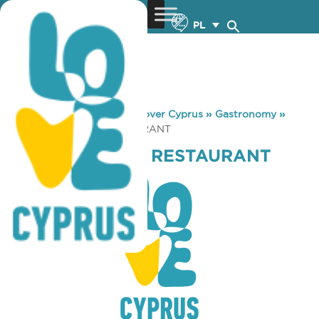
PL
You are here:
Home
»
Discover Cyprus
»
Gastronomy
»
FAROS (LATCHI) RESTAURANT
FAROS (LATCHI) RESTAURANT