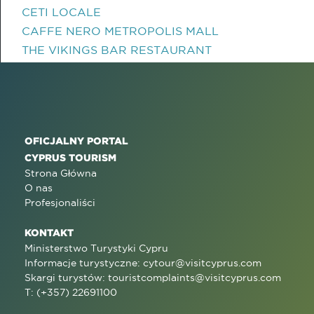
CETI LOCALE
CAFFE NERO METROPOLIS MALL
THE VIKINGS BAR RESTAURANT
OFICJALNY PORTAL
CYPRUS TOURISM
Strona Główna
O nas
Profesjonaliści
KONTAKT
Ministerstwo Turystyki Cypru
Informacje turystyczne:
cytour@visitcyprus.com
Skargi turystów:
touristcomplaints@visitcyprus.com
T: (+357) 22691100