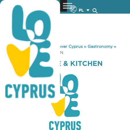
PL
You are here:
Home
»
Discover Cyprus
»
Gastronomy
»
FRESCO COFFEE & KITCHEN
FRESCO COFFEE & KITCHEN