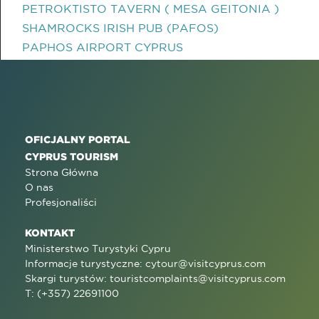
PETROKTISTO TAVERN ( MESA GEITONIA )
SHAMROCKS IRISH PUB (PAFOS)
PAPHOS AIRPORT CYPRUS
OFICJALNY PORTAL
CYPRUS TOURISM
Strona Główna
O nas
Profesjonaliści
KONTAKT
Ministerstwo Turystyki Cypru
Informacje turystyczne:
cytour@visitcyprus.com
Skargi turystów:
touristcomplaints@visitcyprus.com
T: (+357) 22691100