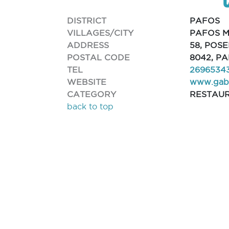
DISTRICT
PAFOS
VILLAGES/CITY
PAFOS M
ADDRESS
58, POS
POSTAL CODE
8042, P
TEL
2696534
WEBSITE
www.gabo
CATEGORY
RESTAU
back to top