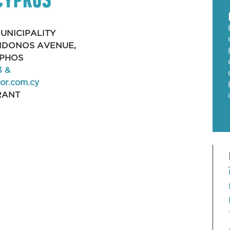
UNICIPALITY
EIDONOS AVENUE,
APHOS
3 &
r.com.cy
RANT