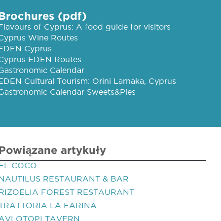
Brochures (pdf)
Flavours of Cyprus: A food guide for visitors
Cyprus Wine Routes
EDEN Cyprus
Cyprus EDEN Routes
Gastronomic Calendar
EDEN Cultural Tourism: Orini Larnaka, Cyprus
Gastronomic Calendar Sweets&Pies
Powiązane artykuły
EL COCO
NAUTILUS RESTAURANT & BAR
RIZOELIA FOREST RESTAURANT
TRATTORIA LA FARINA
AVLOTOPI TAVERN