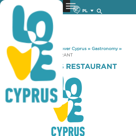
PL
You are here:
Home
»
Discover Cyprus
»
Gastronomy
»
GEORGE – CHRIS RESTAURANT
GEORGE – CHRIS RESTAURANT