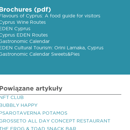
Brochures (pdf)
Flavours of Cyprus: A food guide for visitors
Cyprus Wine Routes
EDEN Cyprus
Cyprus EDEN Routes
Gastronomic Calendar
EDEN Cultural Tourism: Orini Larnaka, Cyprus
Gastronomic Calendar Sweets&Pies
Powiązane artykuły
NFT CLUB
BUBBLY HAPPY
PSAROTAVERNA POTAMOS
GROSSETO ALL DAY CONCEPT RESTAURANT
THE FROG & TOAD SNACK BAR