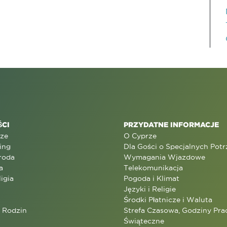
CI
PRZYDATNE INFORMACJE
rze
O Cyprze
ing
Dla Gości o Specjalnych Pot
roda
Wymagania Wjazdowe
a
Telekomunikacja
ligia
Pogoda i Klimat
Języki i Religie
Środki Płatnicze i Waluta
a Rodzin
Strefa Czasowa, Godziny Prac
Świąteczne