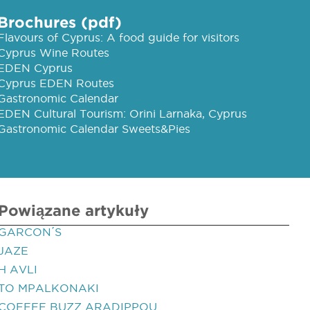
Brochures (pdf)
Flavours of Cyprus: A food guide for visitors
Cyprus Wine Routes
EDEN Cyprus
Cyprus EDEN Routes
Gastronomic Calendar
EDEN Cultural Tourism: Orini Larnaka, Cyprus
Gastronomic Calendar Sweets&Pies
Powiązane artykuły
GARCON΄S
JAZE
H AVLI
TO MPALKONAKI
COFFEE BUZZ ARADIPPOU