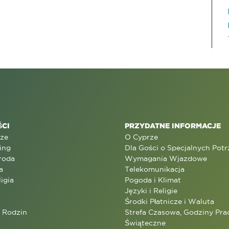
CI
PRZYDATNE INFORMACJE
rze
O Cyprze
ing
Dla Gości o Specjalnych Pot
roda
Wymagania Wjazdowe
a
Telekomunikacja
ligia
Pogoda i Klimat
Języki i Religie
Środki Płatnicze i Waluta
a Rodzin
Strefa Czasowa, Godziny Prac
Świąteczne