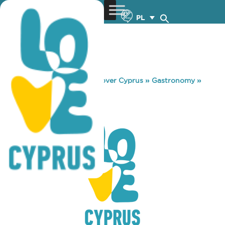
PL
You are here:
Home
»
Discover Cyprus
»
Gastronomy
»
CAMBANA CAFE
CAMBANA CAFE